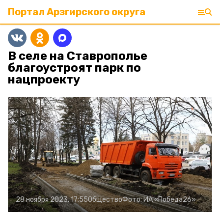
Портал Арзгирского округа
В селе на Ставрополье
благоустроят парк по
нацпроекту
28 ноября 2023, 17:55
Общество
Фото:
ИА «Победа26»