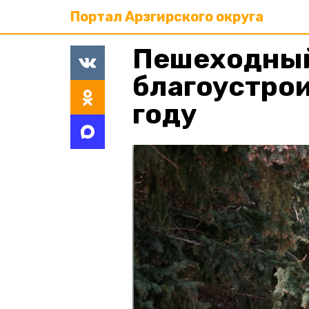
Портал Арзгирского округа
Пешеходный
благоустрои
году