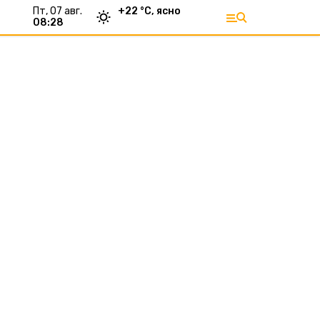
пт, 07 авг.
+
22
°С,
ясно
08:28