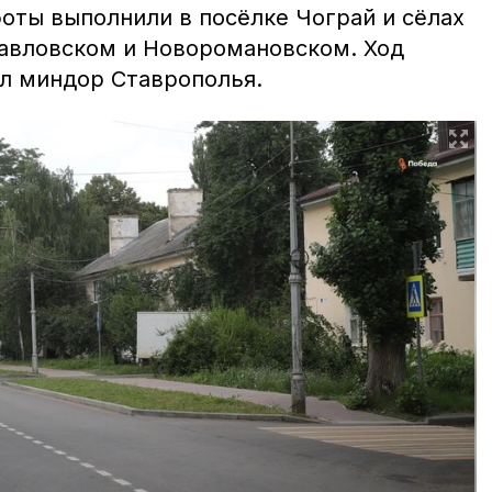
боты выполнили в посёлке Чограй и сёлах
авловском и Новоромановском. Ход
л миндор Ставрополья.