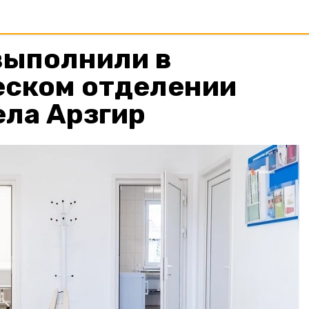
выполнили в
еском отделении
ела Арзгир