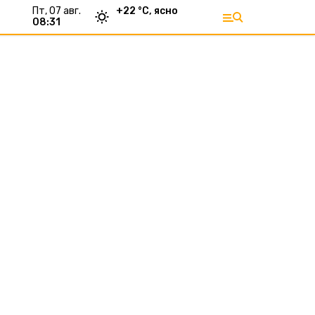
пт, 07 авг.
+
22
°С,
ясно
08:31