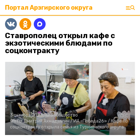
Портал Арзгирского округа
Ставрополец открыл кафе с
экзотическими блюдами по
соцконтракту
3 октября 2023, 10:33
Общество
Фото:
Дмитрий Ахмадуллин /
ИА «Победа26» /
Кафе по
соцконтракту открыла семья из Туркменского округа