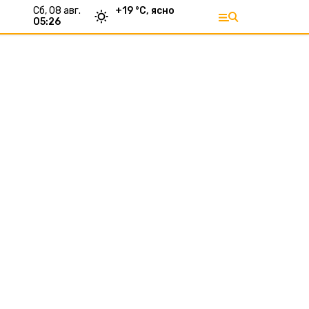
сб, 08 авг.
+
19
°С,
ясно
05:26