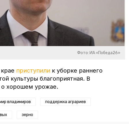
Фото: ИА «Победа26»
в крае
приступили
к уборке раннего
той культуры благоприятная. В
 о хорошем урожае.
мир владимиров
поддержка аграриев
овых
зерно