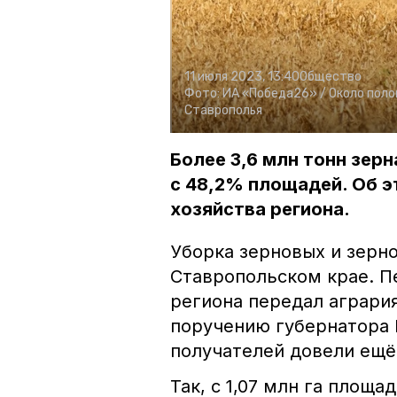
11 июля 2023, 13:40
Общество
Фото:
ИА «Победа26» /
Около поло
Ставрополья
Более 3,6 млн тонн зер
с 48,2% площадей. Об э
хозяйства региона.
Уборка зерновых и зерн
Ставропольском крае. П
региона передал аграри
поручению губернатора
получателей довели ещё
Так, с 1,07 млн га площа