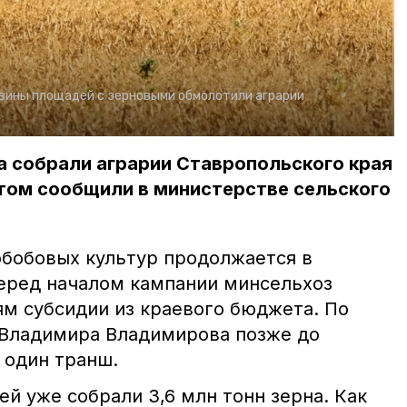
вины площадей с зерновыми обмолотили аграрии
на собрали аграрии Ставропольского края
том сообщили в министерстве сельского
обобовых культур продолжается в
еред началом кампании минсельхоз
ям субсидии из краевого бюджета. По
 Владимира Владимирова позже до
 один транш.
дей уже собрали 3,6 млн тонн зерна. Как