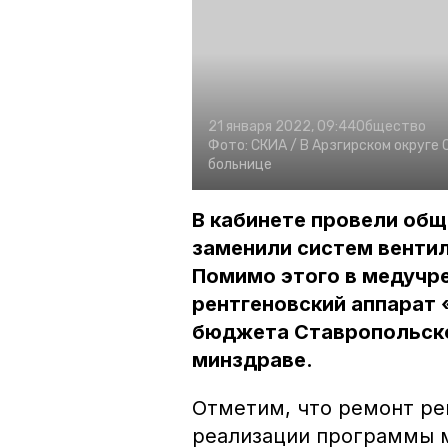
21 января 2022, 09:44
Общество
Фото:
СКИА /
В Арзгирском округе
больнице
В кабинете провели об
заменили систем вентил
Помимо этого в медучр
рентгеновский аппарат 
бюджета Ставропольско
минздраве.
Отметим, что ремонт ре
реализации программы 