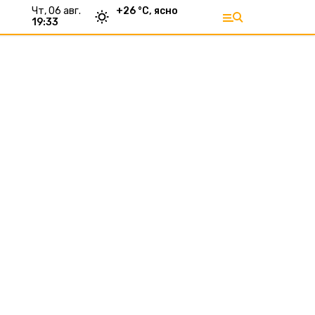
чт, 06 авг.
+
26
°С,
ясно
19:33