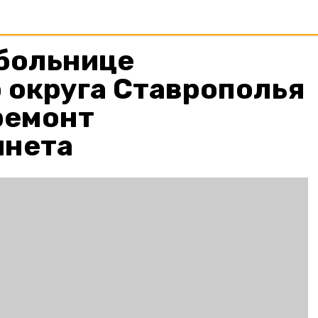
 больнице
 округа Ставрополья
ремонт
инета