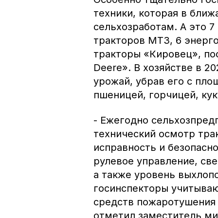
техники, которая в бли
сельхозработам. А это 7
тракторов МТЗ, 6 энерг
тракторы «Кировец», п
Deere». В хозяйстве в 2
урожай, убрав его с пло
пшеницей, горчицей, ку
- Ежегодно сельхозпред
технический осмотр тра
исправность и безопасно
рулевое управление, све
а также уровень выхлоп
госинспекторы учитываю
средств пожаротушения 
отметил заместитель ми