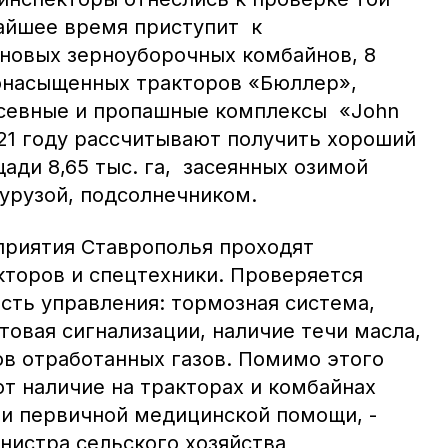
жайшее время приступит к
 новых зерноуборочных комбайнов, 8
онасыщенных тракторов «Бюллер»,
осевные и пропашные комплексы «John
021 году рассчитывают получить хороший
щади 8,65 тыс. га, засеянных озимой
курузой, подсолнечником.
приятия Ставрополья проходят
кторов и спецтехники. Проверяется
сть управления: тормозная система,
товая сигнализации, наличие течи масла,
ов отработанных газов. Помимо этого
т наличие на тракторах и комбайнах
и первичной медицинской помощи, -
нистра сельского хозяйства