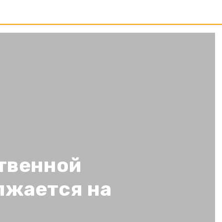
твенной
лжается на