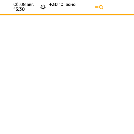
сб, 08 авг.
+
30
°С,
ясно
15:30