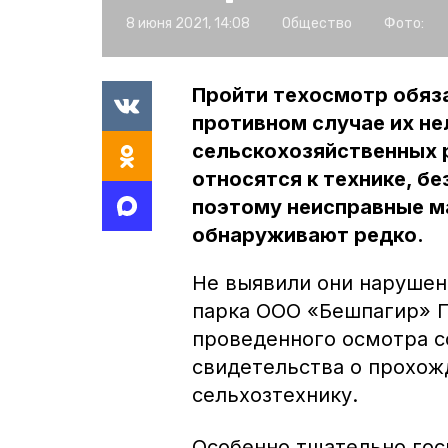
8 июня 2021, 14:08
Общество
Фото:
Пройти техосмотр обяза
противном случае их не
сельскохозяйственных р
относятся к технике, бе
поэтому неисправные м
обнаруживают редко.
Не выявили они нарушен
парка ООО «Бешпагир» Г
проведенного осмотра с
свидетельства о прохож
сельхозтехнику.
Особенно тщательно гос