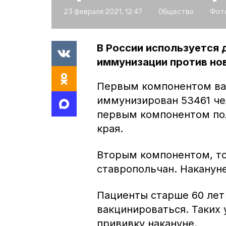
23 февраля 2021, 12:47
Общество
Фото
В России используется 
иммунизации против но
Первым компонентом вак
иммунизирован 53461 че
первым компонентом пол
края.
Вторым компонентом, то
ставропольчан. Наканун
Пациенты старше 60 ле
вакцинироваться. Таких 
прививку накануне.