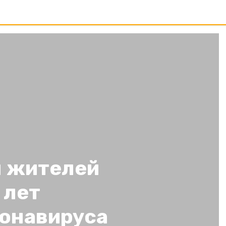
ч жителей
 лет
ронавируса