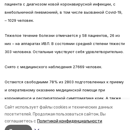
пациента с диагнозом новой коронавирусной инфекции, с
внебольничной пневмонией, в том числе вызванной Covid-19,
– 1029 человек.
Тяжелое течение болезни отмечается у 58 пациентов, 26 из
них – на аппаратах ИВЛ. В состоянии средней степени тяжести
303 человека. Остальные чувствуют себя удовлетворительно.
Снято с медицинского наблюдения 27669 человек.
Остаются свободными 78% из 2803 подготовленных к приему
и оперативному оказанию медицинской помощи при
коронавирусе и респираторной симптоматике коек. А также
свободны на 79% реанимационные койки.
Информация:
Сайт использует файлы cookies и технических данных
посетителей.
Продолжая пользоваться сайтом, Вы
Минздрав СК
соглашаетесь с
Политикой конфиденциальности