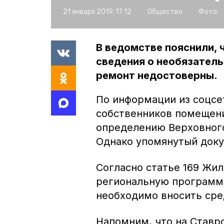
21 января 2019, 17:12
Общество
Фото:
В ведомстве пояснили, 
сведения о необязатель
ремонт недостоверны.
По информации из соцсет
собственников помещени
определению Верховного
Однако упомянутый доку
Согласно статье 169 Жи
региональную программу
необходимо вносить сре
Напомним, что на Ставр