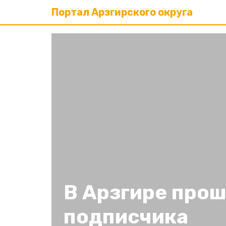
Портал Арзгирского округа
В Арзгире про
подписчика