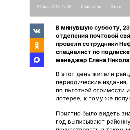
27 мая 2015, 17:26
Общество
Фото:
В минувшую субботу, 23
отделения почтовой св
провели сотрудники Не
специалист по подписк
менеджер Елена Никола
В этот день жители рай
периодические издания, 
по льготной стоимости 
лотерее, к тому же полу
Приятно было видеть зна
год выписывают районну
поучаствовать в таком 