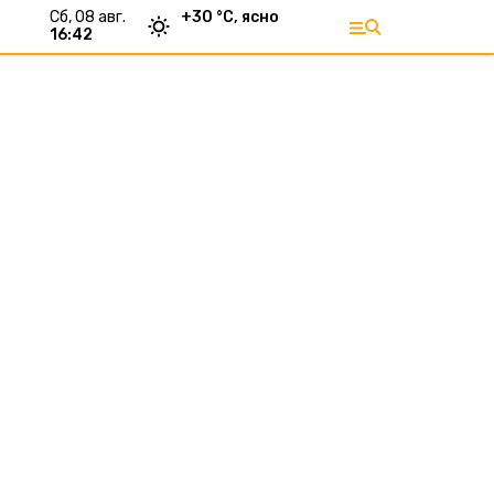
сб, 08 авг.
+
30
°С,
ясно
16:42