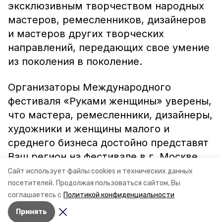
эксклюзивным творчеством народных
мастеров, ремесленников, дизайнеров
и мастеров других творческих
направлений, передающих свое умение
из поколения в поколение.
Организаторы Международного
фестиваля «Руками женщины» уверены,
что мастера, ремесленники, дизайнеры,
художники и женщины малого и
среднего бизнеса достойно представят
Ваш регион на фестивале в г. Москве.
Сайт использует файлы cookies и технических данных
Информация: минкульт СК
посетителей.
Продолжая пользоваться сайтом, Вы
соглашаетесь с
Политикой конфиденциальности
Принять
Авторы:
Ольга Винницкая